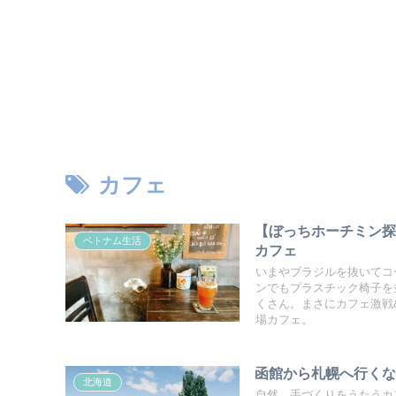
カフェ
【ぼっちホーチミン探
ベトナム生活
カフェ
いまやブラジルを抜いてコ
ンでもプラスチック椅子を
くさん。まさにカフェ激戦
場カフェ。
函館から札幌へ行くな
北海道
自然、手づくりをうたうカ