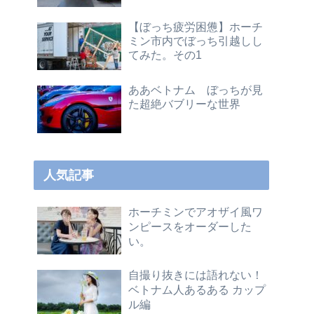
【ぼっち疲労困憊】ホーチ
ミン市内でぼっち引越しし
てみた。その1
ああベトナム ぼっちが見
た超絶バブリーな世界
人気記事
ホーチミンでアオザイ風ワ
ンピースをオーダーした
い。
自撮り抜きには語れない！
ベトナム人あるある カップ
ル編