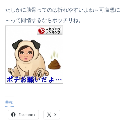
たしかに肋骨ってのは折れやすいよね～可哀想に
～って同情するならポッチリね。
共有:
Facebook
X