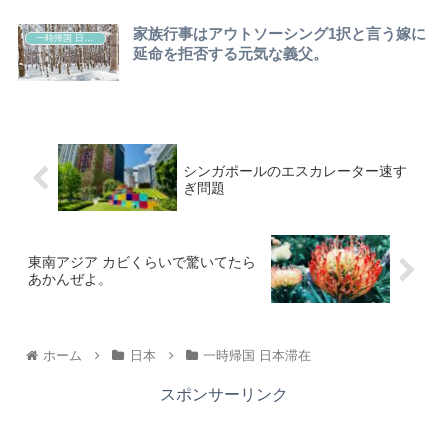
家族行事はアウトソーシング1択と言う嫁に
一時帰国 日本滞在
延命を拒否する元気な義父。
シンガポールのエスカレーター速す
ぎ問題
東南アジア カビくらいで驚いてたら
あかんぜよ。
ホーム
日本
一時帰国 日本滞在
スポンサーリンク