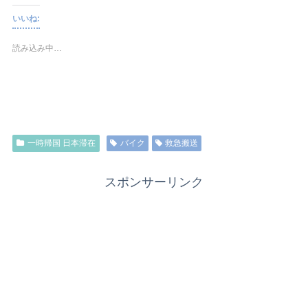
いいね:
読み込み中…
一時帰国 日本滞在
バイク
救急搬送
スポンサーリンク