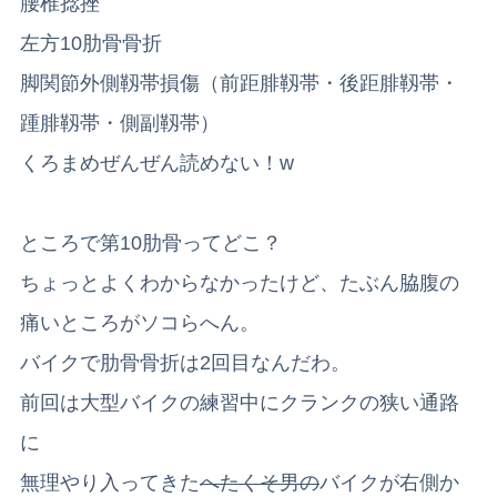
腰椎捻挫
左方10肋骨骨折
脚関節外側靱帯損傷（前距腓靱帯・後距腓靱帯・
踵腓靱帯・側副靱帯）
くろまめぜんぜん読めない！w
ところで第10肋骨ってどこ？
ちょっとよくわからなかったけど、たぶん脇腹の
痛いところがソコらへん。
バイクで肋骨骨折は2回目なんだわ。
前回は大型バイクの練習中にクランクの狭い通路
に
無理やり入ってきた
へたくそ男の
バイクが右側か