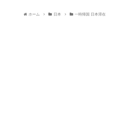
ホーム
日本
一時帰国 日本滞在