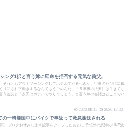
シング1択と言う嫁に延命を拒否する元気な義父。
、それともアウトソーシングしてホテルでやるべきか。行事のたびに親戚
くり回され下働きするなんてもうごめんだ。「５年後の法要には生きてな
言う義父と「次回はホテルでやりましょう」と言う嫁の会話はどこまでい
。
2020.08.13
2020.12.30
初めての一時帰国中にバイクで事故って救急搬送される
月記事】 ブログお休みします記事をアップしたあとに 予想外の怒涛のLINE波