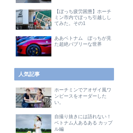
【ぼっち疲労困憊】ホーチ
ミン市内でぼっち引越しし
てみた。その1
ああベトナム ぼっちが見
た超絶バブリーな世界
人気記事
ホーチミンでアオザイ風ワ
ンピースをオーダーした
い。
自撮り抜きには語れない！
ベトナム人あるある カップ
ル編