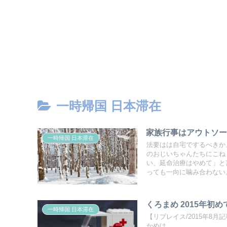
一時帰国 日本滞在
家族行事はアウトソー
一時帰国 日本滞在
法要はは自宅でするべきか
のおじいちゃんたちにこね
い、延命治療はやめて」と
っても一向に噛み合わない
くろまめ 2015年
一時帰国 日本滞在
【リプレイス/2015年8
かめは...