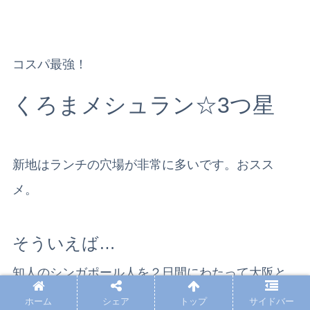
コスパ最強！
くろまメシュラン☆3つ星
新地はランチの穴場が非常に多いです。おスス
メ。
そういえば…
知人のシンガポール人を２日間にわたって大阪と
京都を案内したのは一昨年の秋だった。
ホーム
シェア
トップ
サイドバー