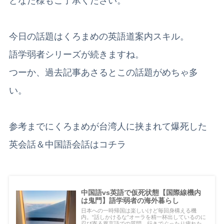
どなた様もご了承ください。
今日の話題はくろまめの英語道案内スキル。
語学弱者シリーズが続きますね。
つーか、過去記事あさるとこの話題がめちゃ多
い。
参考までにくろまめが台湾人に挟まれて爆死した
英会話＆中国語会話はコチラ
中国語vs英語で仮死状態【国際線機内
は鬼門】語学弱者の海外暮らし
日本への一時帰国は楽しいけど毎回身構える機
内。“話しかけるな”オーラを精一杯出しているのに
忍び寄る異言語での質問。行きでぐったり疲れた忌