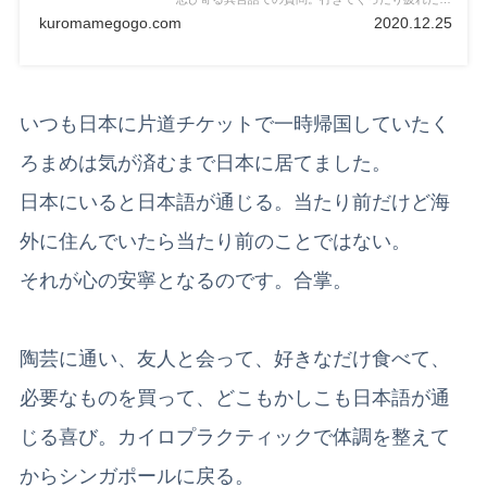
まわしい記憶。しかし帰りは行きにも増して地獄だ
kuromamegogo.com
2020.12.25
った。台湾人に両側から挟まれて質問される万葉
集。逃げ場のない機内…シンガポールに着いた後は
いったいどうなった？
いつも日本に片道チケットで一時帰国していたく
ろまめは気が済むまで日本に居てました。
日本にいると日本語が通じる。当たり前だけど海
外に住んでいたら当たり前のことではない。
それが心の安寧となるのです。合掌。
陶芸に通い、友人と会って、好きなだけ食べて、
必要なものを買って、どこもかしこも日本語が通
じる喜び。カイロプラクティックで体調を整えて
からシンガポールに戻る。