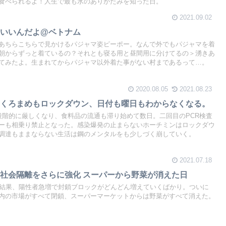
食べられるよ！人生で最も水のありがたみを知った日。
2021.09.02
もいいんだよ@ベトナム
あちらこちらで見かけるパジャマ姿ピーポー。なんで外でもパジャマを着
朝からずっと着ているの？それとも寝る用と昼間用に分けてるの＞湧きあ
てみたよ。生まれてからパジャマ以外着た事がない村まであるって…。
2020.08.05
2021.08.23
】くろまめもロックダウン、日付も曜日もわからなくなる。
段階的に厳しくなり、食料品の流通も滞り始めて数日。二回目のPCR検査
ーも相乗り禁止となった。感染爆発の止まらないホーチミンはロックダウ
調達もままならない生活は鋼のメンタルをも少しづく崩していく。
2021.07.18
社会隔離をさらに強化 スーパーから野菜が消えた日
の結果、陽性者急増で封鎖ブロックがどんどん増えていくばかり。ついに
内の市場がすべて閉鎖、スーパーマーケットからは野菜がすべて消えた。