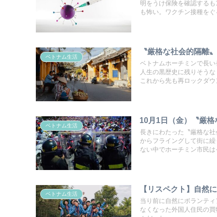
明をうけ保険を確認するも
も怖い。ワクチン接種をぐ
〝厳格な社会的隔離
ベトナム生活
ベトナムホーチミンで長い
人生の黒歴史に残りそうな
これから先も再ロックダウ
10月1日（金）〝厳
ベトナム生活
長きにわたった〝厳格な社
からフライングして街に繰
ない中でホーチミン市民は
【リスペクト】自然
ベトナム生活
当り前に自然にボランティ
なくなった外国人住民の買