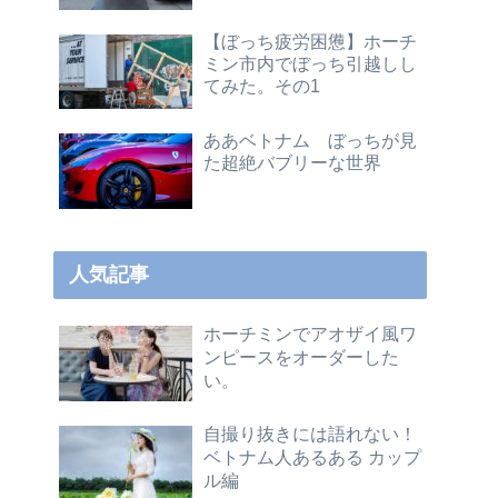
【ぼっち疲労困憊】ホーチ
ミン市内でぼっち引越しし
てみた。その1
ああベトナム ぼっちが見
た超絶バブリーな世界
人気記事
ホーチミンでアオザイ風ワ
ンピースをオーダーした
い。
自撮り抜きには語れない！
ベトナム人あるある カップ
ル編