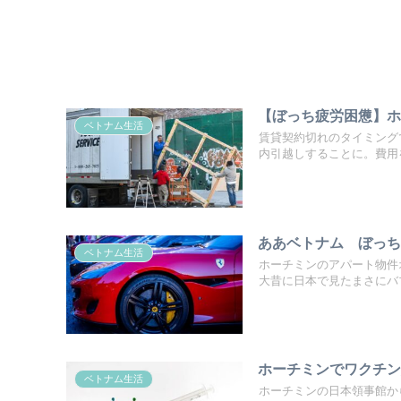
【ぼっち疲労困憊】ホ
ベトナム生活
賃貸契約切れのタイミング
内引越しすることに。費用
ああベトナム ぼっ
ベトナム生活
ホーチミンのアパート物件
大昔に日本で見たまさにバ
ホーチミンでワクチ
ベトナム生活
ホーチミンの日本領事館か