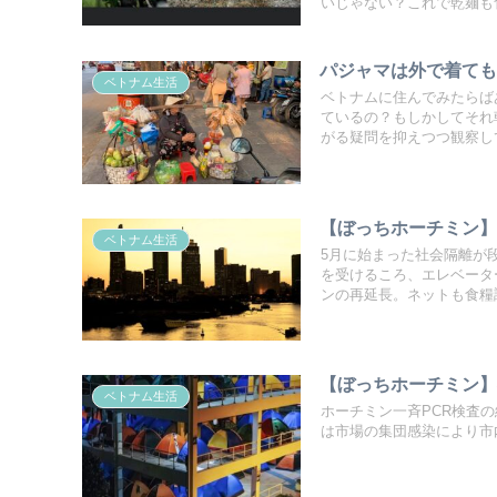
いじゃない？これで乾麺も
パジャマは外で着て
ベトナム生活
ベトナムに住んでみたらば
ているの？もしかしてそれ
がる疑問を抑えつつ観察し
【ぼっちホーチミン
ベトナム生活
5月に始まった社会隔離が
を受けるころ、エレベータ
ンの再延長。ネットも食糧
【ぼっちホーチミン】
ベトナム生活
ホーチミン一斉PCR検査
は市場の集団感染により市