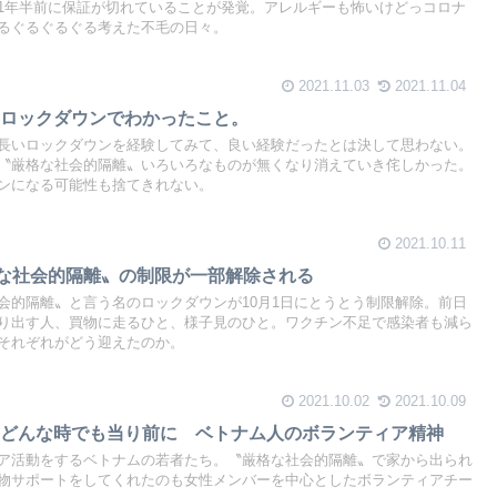
1年半前に保証が切れていることが発覚。アレルギーも怖いけどっコロナ
るぐるぐるぐる考えた不毛の日々。
2021.11.03
2021.11.04
〟ロックダウンでわかったこと。
長いロックダウンを経験してみて、良い経験だったとは決して思わない。
〝厳格な社会的隔離〟いろいろなものが無くなり消えていき侘しかった。
ンになる可能性も捨てきれない。
2021.10.11
格な社会的隔離〟の制限が一部解除される
会的隔離〟と言う名のロックダウンが10月1日にとうとう制限解除。前日
り出す人、買物に走るひと、様子見のひと。ワクチン不足で感染者も減ら
それぞれがどう迎えたのか。
2021.10.02
2021.10.09
にどんな時でも当り前に ベトナム人のボランティア精神
ア活動をするベトナムの若者たち。〝厳格な社会的隔離〟で家から出られ
物サポートをしてくれたのも女性メンバーを中心としたボランティアチー