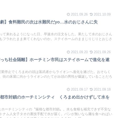
2021.09.26
2021.10.09
劇】食料難民の次は水難民だyo…水のおじさんに失
って来れるようになった日、早速水の注文をした。果たして水のおじさん
もフラれたまま来てくれないのか。ステイホームのままじりじりとおじさ
2021.09.20
2021.09.26
ぼっち社会隔離】ホーチミン市民はステイホームで進化を遂
営業停止でくろまめの頭は落武者からライオンへ進化を遂げた。おそらく
、街の床屋に向かうライオンのたてがみ頭の男性が爆誕していることだろ
2021.09.17
2021.09.18
な都市封鎖のホーチミンシティ くろまめ出かけずして水を
ったホーチミンシティの〝厳格な都市封鎖〟。水も食糧も補充できず不安な
トナム人女子タオの裏技手配で水が届く。パンが無いなら麺を食べればい