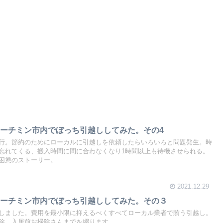
ーチミン市内でぼっち引越ししてみた。その4
行。節約のためにローカルに引越しを依頼したらいろいろと問題発生。時
忘れてくる、搬入時間に間に合わなくなり1時間以上も待機させられる。
困憊のストーリー。
2021.12.29
ホーチミン市内でぼっち引越ししてみた。その３
しました。費用を最小限に抑えるべくすべてローカル業者で賄う引越し。
除、入居前お掃除さんまでを綴ります。