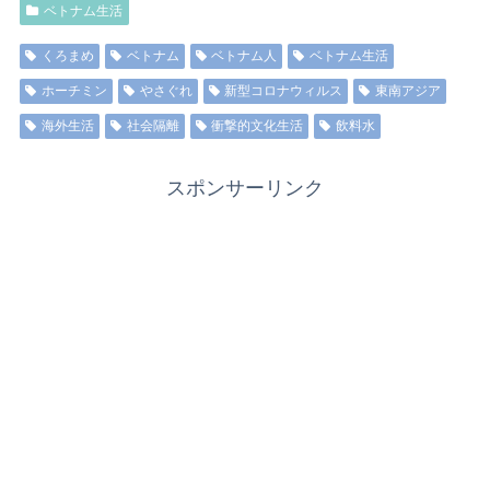
ベトナム生活
くろまめ
ベトナム
ベトナム人
ベトナム生活
ホーチミン
やさぐれ
新型コロナウィルス
東南アジア
海外生活
社会隔離
衝撃的文化生活
飲料水
スポンサーリンク