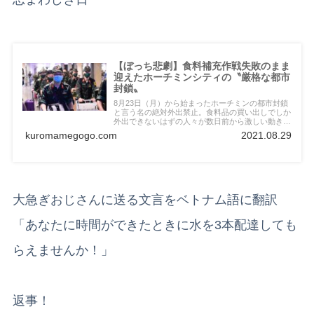
【ぼっち悲劇】食料補充作戦失敗のまま
迎えたホーチミンシティの〝厳格な都市
封鎖〟
8月23日（月）から始まったホーチミンの都市封鎖
と言う名の絶対外出禁止。食料品の買い出しでしか
外出できないはずの人々が数日前から激しい動きを
見せ始めたと同時に北部から人民軍が派遣されたと
kuromamegogo.com
2021.08.29
いうニュース。日を追うごとに激しさを増す買い出
しパニック…。
大急ぎおじさんに送る文言をベトナム語に翻訳
「あなたに時間ができたときに水を3本配達しても
らえませんか！」
返事！