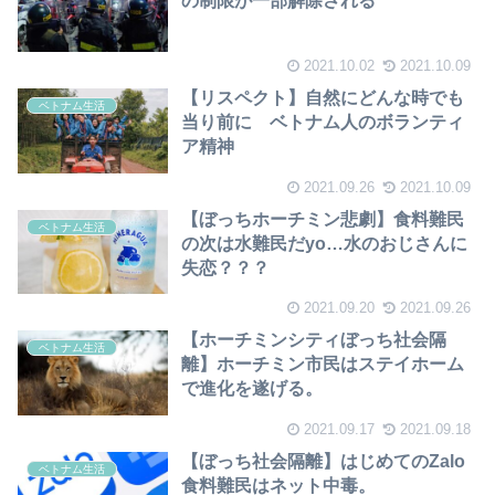
の制限が一部解除される
2021.10.02
2021.10.09
【リスペクト】自然にどんな時でも
ベトナム生活
当り前に ベトナム人のボランティ
ア精神
2021.09.26
2021.10.09
【ぼっちホーチミン悲劇】食料難民
ベトナム生活
の次は水難民だyo…水のおじさんに
失恋？？？
2021.09.20
2021.09.26
【ホーチミンシティぼっち社会隔
ベトナム生活
離】ホーチミン市民はステイホーム
で進化を遂げる。
2021.09.17
2021.09.18
【ぼっち社会隔離】はじめてのZalo
ベトナム生活
食料難民はネット中毒。