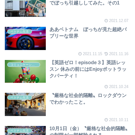
でぼっち引越ししてみた。その1
2021.12.07
ああベトナム ぼっちが見た超絶バ
ベトナム生活
ブリーな世界
2021.11.15
2021.11.16
【英語ゼロ！episode３】英語レッ
コミュニケーション（英語・中国語）
スン 休みの前にはEnjoyポットラッ
クパーティ！
2021.10.24
〝厳格な社会的隔離〟ロックダウン
ベトナム生活
でわかったこと。
2021.10.11
10月1日（金）〝厳格な社会的隔離〟
ベトナム生活