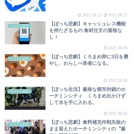
2021.09.12
2021.09.17
【ぼっち悲劇】キャッシュレス機能
ベトナム生活
を持たざるもの 食材注文の資格な
し！
2021.09.08
【ぼっち悲劇】くろまめ卵に3日を費
ベトナム生活
やし、わらしべ長者になる。
2021.09.06
【ぼっち生活】厳格な都市封鎖のホ
ベトナム生活
ーチミンシティ くろまめ出かけず
して水を手に入れる。
2021.09.02
【ぼっち悲劇】食料補充作戦失敗の
ベトナム生活
まま迎えたホーチミンシティの〝厳