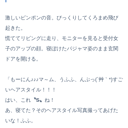
激しいピンポンの音。びっくりしてくろまめ飛び
起きた。
慌ててリビングに走り、モニターを見ると受付女
子のアップの顔。寝ぼけたパジャマ姿のまま玄関
ドアを開ける。
「もーにん♪♪♪マ～ム、うふふ、ん
ぷっ(´艸｀*)すご
いヘアスタイル！！！
はい、これ
〝S〟
ね！
あ、寝てた？そのヘアスタイル写真撮ってあげた
いな！ふふ。