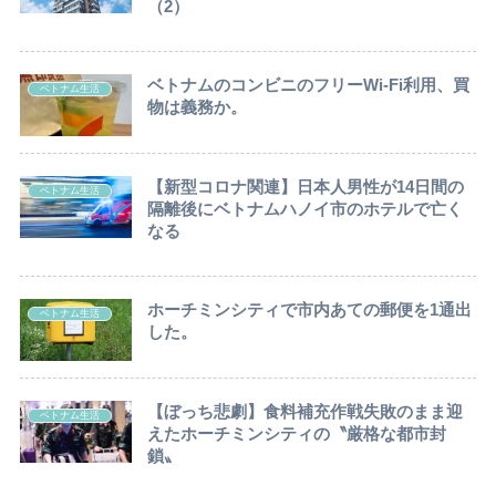
（2）
ベトナムのコンビニのフリーWi-Fi利用、買
ベトナム生活
物は義務か。
【新型コロナ関連】日本人男性が14日間の
ベトナム生活
隔離後にベトナムハノイ市のホテルで亡く
なる
ホーチミンシティで市内あての郵便を1通出
ベトナム生活
した。
【ぼっち悲劇】食料補充作戦失敗のまま迎
ベトナム生活
えたホーチミンシティの〝厳格な都市封
鎖〟