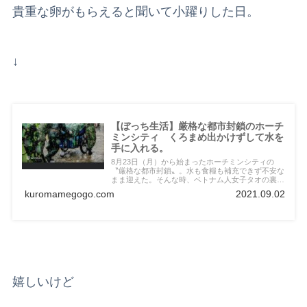
貴重な卵がもらえると聞いて小躍りした日。
↓
【ぼっち生活】厳格な都市封鎖のホーチ
ミンシティ くろまめ出かけずして水を
手に入れる。
8月23日（月）から始まったホーチミンシティの
〝厳格な都市封鎖〟。水も食糧も補充できず不安な
まま迎えた。そんな時、ベトナム人女子タオの裏技
手配で水が届く。パンが無いなら麺を食べればいい
kuromamegogo.com
2021.09.02
じゃない？これで乾麺も食べられるよ！人生で最も
水のありがたみを知った日。
嬉しいけど