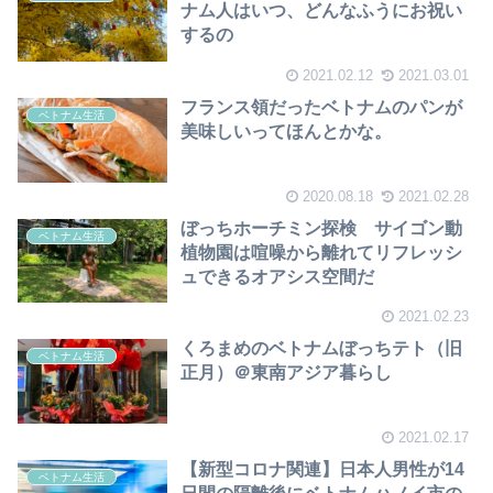
ナム人はいつ、どんなふうにお祝い
するの
2021.02.12
2021.03.01
フランス領だったベトナムのパンが
ベトナム生活
美味しいってほんとかな。
2020.08.18
2021.02.28
ぼっちホーチミン探検 サイゴン動
ベトナム生活
植物園は喧噪から離れてリフレッシ
ュできるオアシス空間だ
2021.02.23
くろまめのベトナムぼっちテト（旧
ベトナム生活
正月）＠東南アジア暮らし
2021.02.17
【新型コロナ関連】日本人男性が14
ベトナム生活