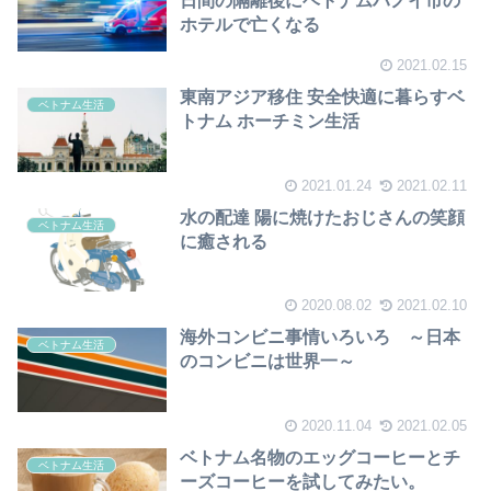
日間の隔離後にベトナムハノイ市の
ホテルで亡くなる
2021.02.15
東南アジア移住 安全快適に暮らすベ
ベトナム生活
トナム ホーチミン生活
2021.01.24
2021.02.11
水の配達 陽に焼けたおじさんの笑顔
ベトナム生活
に癒される
2020.08.02
2021.02.10
海外コンビニ事情いろいろ ～日本
ベトナム生活
のコンビニは世界一～
2020.11.04
2021.02.05
ベトナム名物のエッグコーヒーとチ
ベトナム生活
ーズコーヒーを試してみたい。