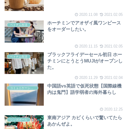
2020.11.08
2021.02.05
ホーチミンでアオザイ風ワンピース
ベトナム生活
をオーダーしたい。
2020.11.15
2021.02.05
ブラックフライデーセール初日 ホー
ベトナム生活
チミンにとうとうMUJIがオープンし
た。
2020.11.29
2021.02.04
中国語vs英語で仮死状態【国際線機
コミュニケーション（英語・中国語）
内は鬼門】語学弱者の海外暮らし
2020.12.25
東南アジア カビくらいで驚いてたら
シンガポール
あかんぜよ。