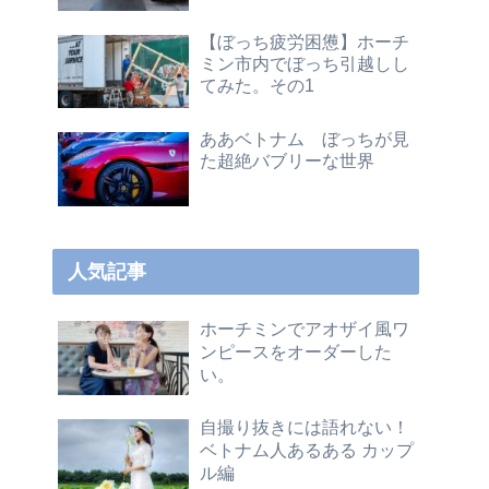
【ぼっち疲労困憊】ホーチ
ミン市内でぼっち引越しし
てみた。その1
ああベトナム ぼっちが見
た超絶バブリーな世界
人気記事
ホーチミンでアオザイ風ワ
ンピースをオーダーした
い。
自撮り抜きには語れない！
ベトナム人あるある カップ
ル編