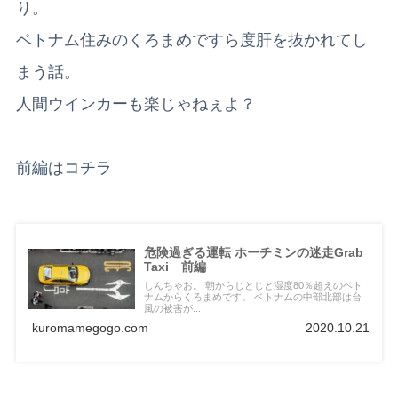
り。
ベトナム住みのくろまめですら度肝を抜かれてし
まう話。
人間ウインカーも楽じゃねぇよ？
前編はコチラ
危険過ぎる運転 ホーチミンの迷走Grab
Taxi 前編
しんちゃお。 朝からじとじと湿度80％超えのベト
ナムからくろまめです。 ベトナムの中部北部は台
風の被害が...
kuromamegogo.com
2020.10.21