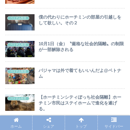
僕の代わりにホーチミンの部屋の引越しを
ベトナム生活
して欲しい。その２
10月1日（金）〝厳格な社会的隔離〟の制限
ベトナム生活
が一部解除される
パジャマは外で着てもいいんだよ@ベトナ
ベトナム生活
ム
【ホーチミンシティぼっち社会隔離】ホー
ベトナム生活
チミン市民はステイホームで進化を遂げ
る。
ホーム
シェア
トップ
サイドバー
くろまめのベトナムぼっちテト（旧正月）