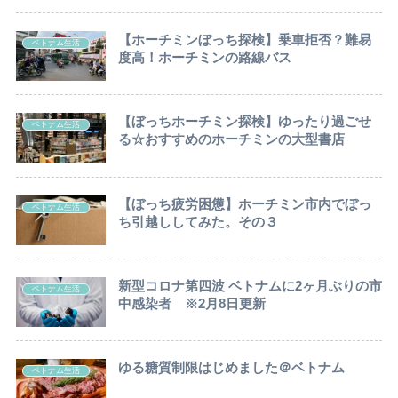
【ホーチミンぼっち探検】乗車拒否？難易
ベトナム生活
度高！ホーチミンの路線バス
【ぼっちホーチミン探検】ゆったり過ごせ
ベトナム生活
る☆おすすめのホーチミンの大型書店
【ぼっち疲労困憊】ホーチミン市内でぼっ
ベトナム生活
ち引越ししてみた。その３
新型コロナ第四波 ベトナムに2ヶ月ぶりの市
ベトナム生活
中感染者 ※2月8日更新
ゆる糖質制限はじめました＠ベトナム
ベトナム生活