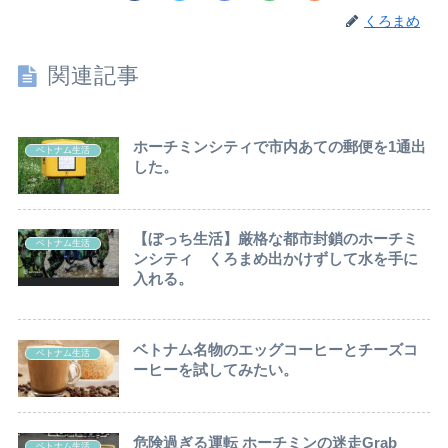
くろまめ
関連記事
ホーチミンシティで市内あての郵便を1通出
ベトナム生活
した。
【ぼっち生活】厳格な都市封鎖のホーチミ
ベトナム生活
ンシティ くろまめ出かけずして水を手に
入れる。
ベトナム名物のエッグコーヒーとチーズコ
ベトナム生活
ーヒーを試してみたい。
危険過ぎる運転 ホーチミンの迷走Grab
ベトナム生活