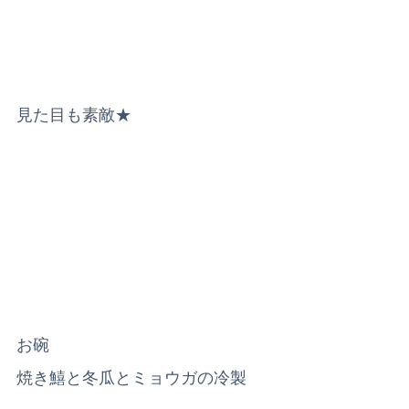
見た目も素敵★
お碗
焼き鱚と冬瓜とミョウガの冷製